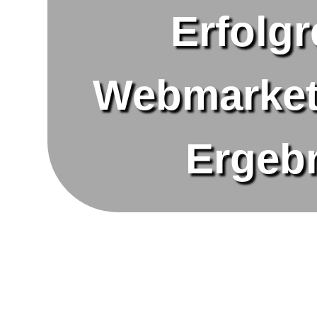
Erfolgr
Webmarketi
Ergebn