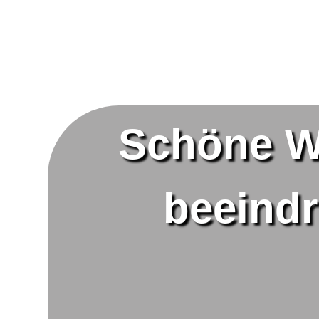
Schöne W
beeindr