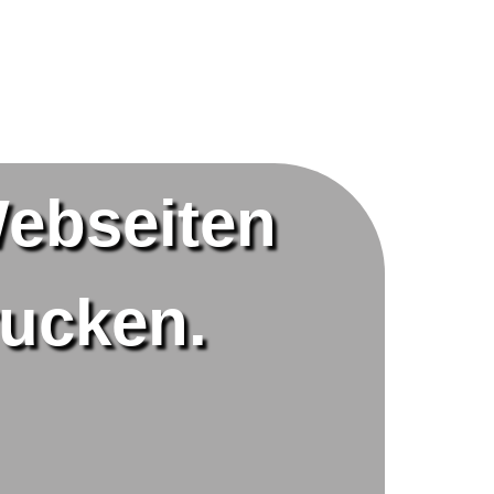
ebseiten
ucken.