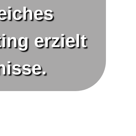
eiches
ng erzielt
isse.